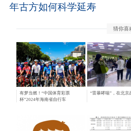
年古方如何科学延寿
猜你喜
有梦当燃！“中国体育彩票
醉美黔韵 贵品入浙 
“雷暴哮喘”，在北京
杯”2024年海南省自行车
州非遗文化-贵品博