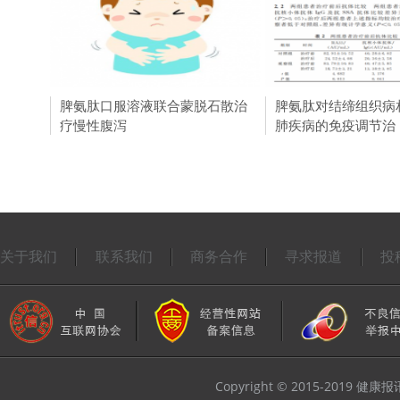
脾氨肽口服溶液联合蒙脱石散治
年轻人入坑引起中医
脾氨肽对结缔组织病
疗慢性腹泻
议的中医何时成了香
肺疾病的免疫调节治
关于我们
联系我们
商务合作
寻求报道
投
Copyright © 2015-2019 健