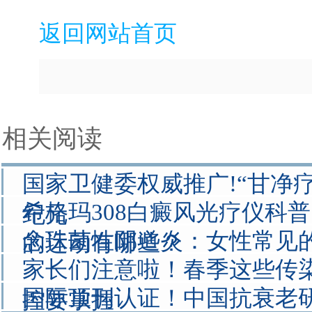
返回网站首页
相关阅读
国家卫健委权威推广!“甘净
希格玛308白癜风光疗仪科
纪元
念珠菌性阴道炎：女性常见的
的运动有哪些？
家长们注意啦！春季这些传
国际顶刊认证！中国抗衰老
控要掌握