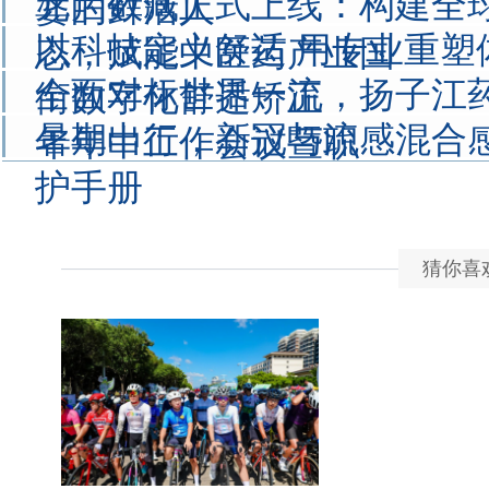
元启数藏正式上线：构建全
婆的鲜活人
以科技定义舒适 用专业重塑体
态，赋能中医药产业国
全面对标世界一流，扬子江药
衔数字化舒适矫正
暑期出行，新冠与流感混合
年年中工作会议暨职
护手册
猜你喜