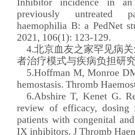
Inhibitor incidence in an
previously untreated p
haemophilia B: a PedNet st
2021, 106(1): 123-129.
4.北京血友之家罕见病
者治疗模式与疾病负担研究报
5.Hoffman M, Monroe DM.
hemostasis. Thromb Haemost
6.Abshire T, Kenet G. Re
review of efficacy, dosing
patients with congenital and
IX inhibitors. J Thromb Hae