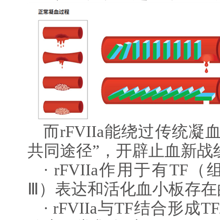
而rFVIIa能绕过传统
共同途径”，开辟止血新战线
· rFVIIa作用于有T
Ⅲ）表达和活化血小板存在
· rFVIIa与TF结合形成